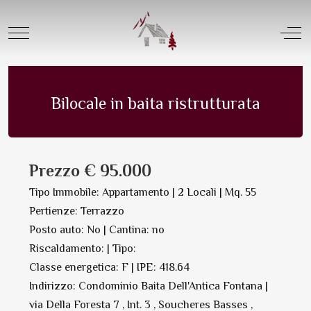
Offerta Vendita |
Tipologia Appartamenti
Mobile Menu Toggle
Off
Appartamento in Vendita | N. 6427
Salva in PDF Oppure Stampa
Bilocale in baita ristrutturata
Prezzo € 95.000
Tipo Immobile: Appartamento | 2 Locali | Mq. 55
Pertienze: Terrazzo
Posto auto: No | Cantina: no
Riscaldamento: | Tipo:
Classe energetica: F | IPE: 418.64
Indirizzo: Condominio Baita Dell'Antica Fontana |
via Della Foresta 7 , Int. 3 , Soucheres Basses ,