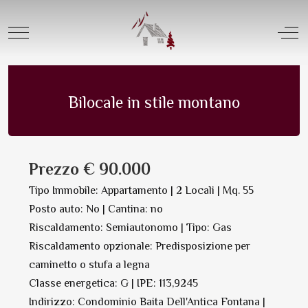
Offerta Vendita |
Tipologia Appartamenti
Mobile Menu Toggle
Off
Appartamento in Vendita | N. 6431
Salva in PDF Oppure Stampa
Bilocale in stile montano
Prezzo € 90.000
Tipo Immobile: Appartamento | 2 Locali | Mq. 55
Posto auto: No | Cantina: no
Riscaldamento: Semiautonomo | Tipo: Gas
Riscaldamento opzionale: Predisposizione per
caminetto o stufa a legna
Classe energetica: G | IPE: 113,9245
Indirizzo: Condominio Baita Dell'Antica Fontana |