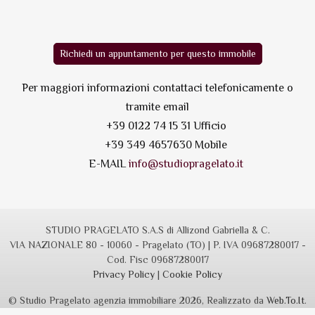
Richiedi un appuntamento per questo immobile
Per maggiori informazioni contattaci telefonicamente o
tramite email
+39 0122 74 15 31 Ufficio
+39 349 4657630 Mobile
E-MAIL
info@studiopragelato.it
STUDIO PRAGELATO S.A.S di Allizond Gabriella & C.
VIA NAZIONALE 80 - 10060 - Pragelato (TO) | P. IVA 09687280017 -
Cod. Fisc 09687280017
Privacy Policy
|
Cookie Policy
© Studio Pragelato agenzia immobiliare 2026, Realizzato da
Web.To.It
.