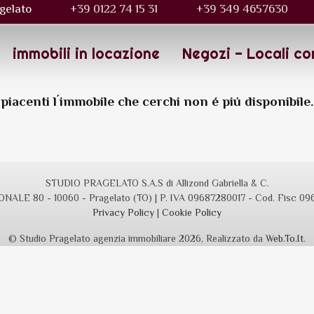
gelato
+39 0122 74 15 31
+39 349 4657630
immobili in locazione
Negozi - Locali co
piacenti l´immobile che cerchi non é piú disponibile.
STUDIO PRAGELATO S.A.S di Allizond Gabriella & C.
NALE 80 - 10060 - Pragelato (TO) | P. IVA 09687280017 - Cod. Fisc 0
Privacy Policy
|
Cookie Policy
© Studio Pragelato agenzia immobiliare 2026, Realizzato da
Web.To.It
.