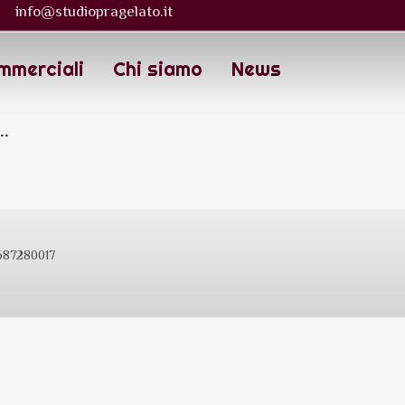
info@studiopragelato.it
mmerciali
Chi siamo
News
..
9687280017