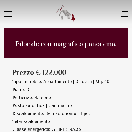
Offerta Vendita |
Tipologia Appartamenti
Mobile Menu Toggle
Off
Appartamento in Vendita | N. 8162
Salva in PDF Oppure Stampa
Bilocale con magnifico panorama.
Prezzo € 122.000
Tipo Immobile: Appartamento | 2 Locali | Mq. 40 |
Piano: 2
Pertienze: Balcone
Posto auto: Box | Cantina: no
Riscaldamento: Semiautonomo | Tipo:
Teleriscaldamento
Classe energetica: G | IPE: 193.26