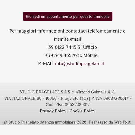
Richiedi un appuntamento per questo immobile
Per maggiori informazioni contattaci telefonicamente o
tramite email
+39 0122 74 15 31 Ufficio
+39 349 4657630 Mobile
E-MAIL
info@studiopragelato.it
STUDIO PRAGELATO S.A.S di Allizond Gabriella & C.
VIA NAZIONALE 80 - 10060 - Pragelato (TO) | P. IVA 09687280017 -
Cod. Fisc 09687280017
Privacy Policy
|
Cookie Policy
© Studio Pragelato agenzia immobiliare 2026, Realizzato da
Web.To.It
.