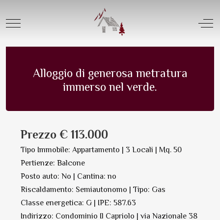
Offerta Vendita |
Tipologia Appartamenti
Mobile Menu Toggle
Off
Appartamento in Vendita | N. 8274
Salva in PDF Oppure Stampa
Alloggio di generosa metratura
immerso nel verde.
Prezzo € 113.000
Tipo Immobile: Appartamento | 3 Locali | Mq. 50
Pertienze: Balcone
Posto auto: No | Cantina: no
Riscaldamento: Semiautonomo | Tipo: Gas
Classe energetica: G | IPE: 587.63
Indirizzo: Condominio Il Capriolo | via Nazionale 38