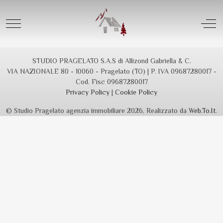
Spiacenti l´immobile che cerchi non é piú disponibile...
Mobile Menu Toggle
Off
STUDIO PRAGELATO S.A.S di Allizond Gabriella & C.
VIA NAZIONALE 80 - 10060 - Pragelato (TO) | P. IVA 09687280017 -
Cod. Fisc 09687280017
Privacy Policy
|
Cookie Policy
© Studio Pragelato agenzia immobiliare 2026, Realizzato da
Web.To.It
.