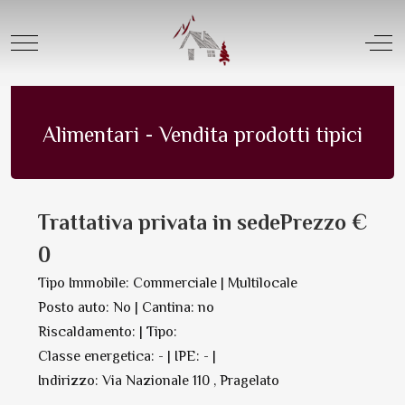
Categoria Negozi e locali commerciali
Mobile Menu Toggle
Off
Commerciale in Vendita | N. 9367
Salva in PDF Oppure Stampa
Alimentari - Vendita prodotti tipici
Trattativa privata in sedePrezzo €
0
Tipo Immobile: Commerciale | Multilocale
Posto auto: No | Cantina: no
Riscaldamento: | Tipo:
Classe energetica: - | IPE: - |
Indirizzo: Via Nazionale 110 , Pragelato