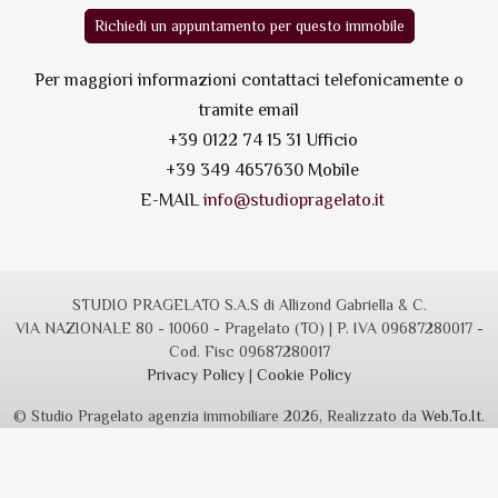
Richiedi un appuntamento per questo immobile
Per maggiori informazioni contattaci telefonicamente o
tramite email
+39 0122 74 15 31 Ufficio
+39 349 4657630 Mobile
E-MAIL
info@studiopragelato.it
STUDIO PRAGELATO S.A.S di Allizond Gabriella & C.
VIA NAZIONALE 80 - 10060 - Pragelato (TO) | P. IVA 09687280017 -
Cod. Fisc 09687280017
Privacy Policy
|
Cookie Policy
© Studio Pragelato agenzia immobiliare 2026, Realizzato da
Web.To.It
.