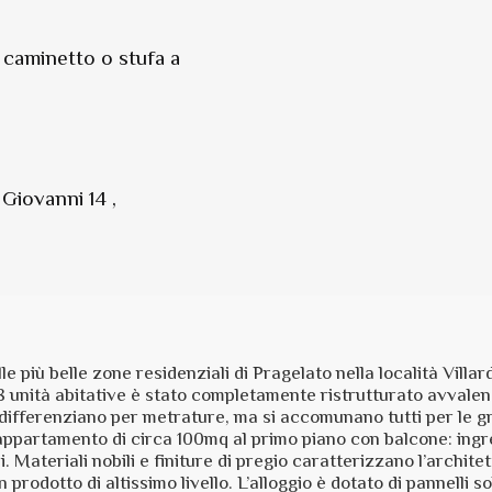
 caminetto o stufa a
Giovanni 14 ,
e più belle zone residenziali di Pragelato nella località Villar
8 unità abitative è stato completamente ristrutturato avvalendo
i differenziano per metrature, ma si accomunano tutti per le g
 appartamento di circa 100mq al primo piano con balcone: ingr
 Materiali nobili e finiture di pregio caratterizzano l’archite
rodotto di altissimo livello. L’alloggio è dotato di pannelli s