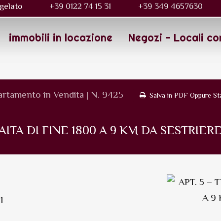
gelato
+39 0122 74 15 31
+39 349 4657630
immobili in locazione
Negozi - Locali co
rtamento in Vendita | N. 9425
Salva in PDF Oppure S
BAITA DI FINE 1800 A 9 KM DA SESTRIE
1