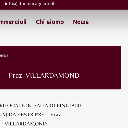
info@studiopragelato.it
mmerciali
Chi siamo
News
tampa
RE – Fraz. VILLARDAMOND