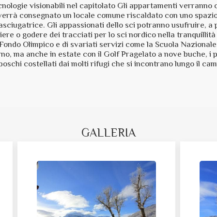
nologie visionabili nel capitolato Gli appartamenti verranno con
, verrà consegnato un locale comune riscaldato con uno spazio 
asciugatrice. Gli appassionati dello sci potranno usufruire, a
triere o godere dei tracciati per lo sci nordico nella tranquill
 Fondo Olimpico e di svariati servizi come la Scuola Nazionale
no, ma anche in estate con il Golf Pragelato a nove buche, i pe
boschi costellati dai molti rifugi che si incontrano lungo il c
GALLERIA