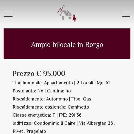
Offerta Vendita |
Tipologia Appartamenti
Mobile Menu Toggle
Off
Appartamento in Vendita | N. 9479
Salva in PDF Oppure Stampa
Ampio bilocale in Borgo
Prezzo € 95.000
Tipo Immobile: Appartamento | 2 Locali | Mq. 61
Posto auto: No | Cantina: no
Riscaldamento: Autonomo | Tipo: Gas
Riscaldamento opzionale: Caminetto
Classe energetica: F | IPE: 291,36
Indirizzo: Condominio Il Caire | Via Albergian 26 ,
Rivet , Pragelato