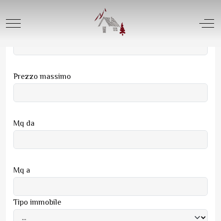
Cerca per...
Mobile Menu Toggle
Off
Prezzo minimo
Prezzo massimo
Mq da
Mq a
Tipo immobile