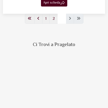
Apri scheda
1
2
3
Ci Trovi a Pragelato