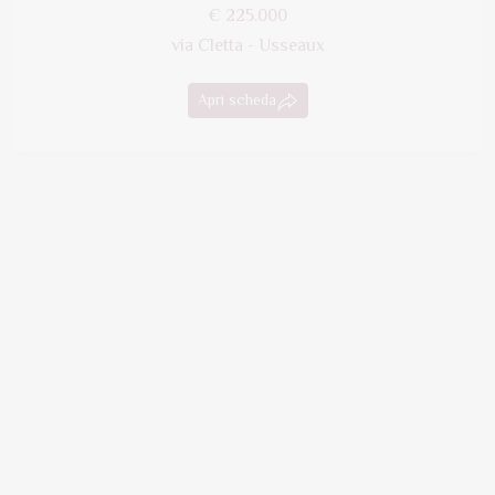
€ 225.000
via Cletta - Usseaux
Apri scheda
Mansarda
€ 120.000
via Della Foresta 7 - Pragelato
Apri scheda